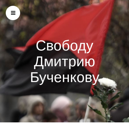
Свободу
Дмитрию
Бученкову